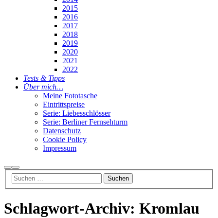
2015
2016
2017
2018
2019
2020
2021
2022
Tests & Tipps
Über mich…
Meine Fototasche
Eintrittspreise
Serie: Liebesschlösser
Serie: Berliner Fernsehturm
Datenschutz
Cookie Policy
Impressum
Suchen
Hauptmenü
Schlagwort-Archiv:
Kromlau