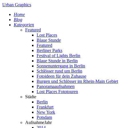
Urban Graphics
Home
Blog
Kategorien
Featured
Lost Places
Blaue Stunde
Featured
Berliner Parks
Festival of Lights Berlin
Blaue Stunde in Berlin
Sonnenuntergang in Berlin
Schlösser rund um Berlin
Fotoideen für dein Zuhause
Burgen und Schlösser im Rhein-Main Gebiet
Panoramaaufnahmen
Lost Places Fototouren
Städte
Berlin
Frankfurt
New York
Potsdam
AufnahmeJahr
2014