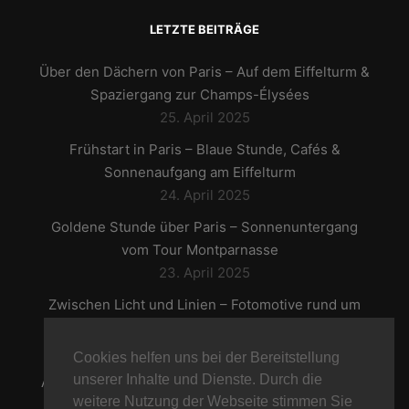
LETZTE BEITRÄGE
Über den Dächern von Paris – Auf dem Eiffelturm &
Spaziergang zur Champs-Élysées
25. April 2025
Frühstart in Paris – Blaue Stunde, Cafés &
Sonnenaufgang am Eiffelturm
24. April 2025
Goldene Stunde über Paris – Sonnenuntergang
vom Tour Montparnasse
23. April 2025
Zwischen Licht und Linien – Fotomotive rund um
den Louvre
22. April 2025
Cookies helfen uns bei der Bereitstellung
unserer Inhalte und Dienste. Durch die
Auf den Spuren der Geschichte – Notre-Dame und
weitere Nutzung der Webseite stimmen Sie
die Seine