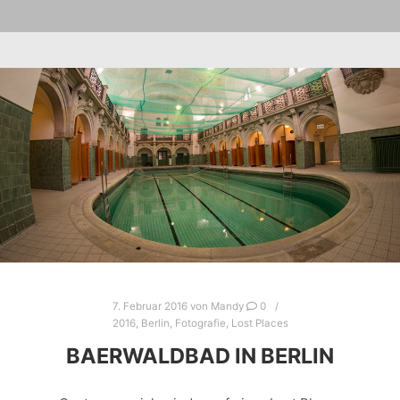
7. Februar 2016
von
Mandy
0
2016
,
Berlin
,
Fotografie
,
Lost Places
BAERWALDBAD IN BERLIN