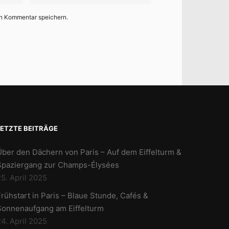
en Kommentar speichern.
LETZTE BEITRÄGE
Über den Dächern von Paris – Auf dem Eiffelturm &
Spaziergang zur Champs-Élysées
5. April 2025
rühstart in Paris – Blaue Stunde, Cafés &
Sonnenaufgang am Eiffelturm
4. April 2025