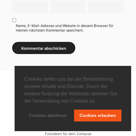
Name, E-Mail-Adresse und Website in diesem Browser für
meinen nächsten Kommentar speichern.
Cookies helfen uns bei der Bereitstellung
unserer Inhalte und Dienste. Durch die
weitere Nutzung der Webseite stimmen Sie
LESENSWERTES
der Verwendung von Cookies zu.
Über mich…
Cookies ablehnen
Cookies erlauben
Meine Fototasche
Eintrittspreise
Lost Places Fototouren
Fotoideen für dein Zuhause