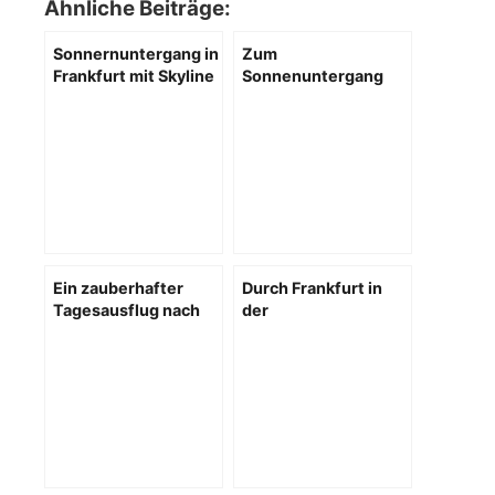
Ähnliche Beiträge:
Sonnernuntergang in
Zum
Frankfurt mit Skyline
Sonnenuntergang
Blick im Sommer
nach Frankfurt
Ein zauberhafter
Durch Frankfurt in
Tagesausflug nach
der
Fulda – Entdecke die
Vorweihnachtszeit
Schönheit der
Barockstadt