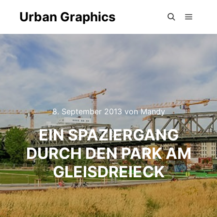
Urban Graphics
Hauptm
Suchen
8. September 2013
von
Mandy
EIN SPAZIERGANG
DURCH DEN PARK AM
GLEISDREIECK