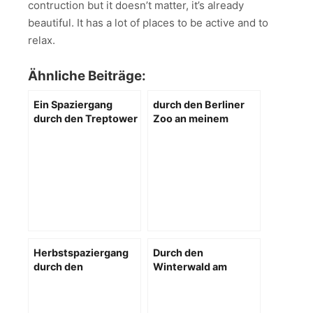
contruction but it doesn’t matter, it’s already
beautiful. It has a lot of places to be active and to
relax.
Ähnliche Beiträge:
Ein Spaziergang
durch den Berliner
durch den Treptower
Zoo an meinem
Park
freien Tag
Herbstspaziergang
Durch den
durch den
Winterwald am
Schloßpark in Berlin
Wannsee
Lichterfelde