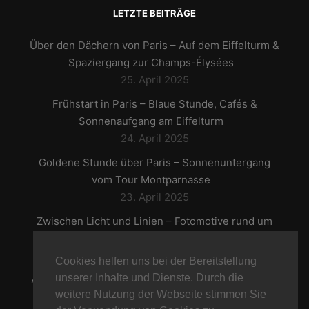
LETZTE BEITRÄGE
Über den Dächern von Paris – Auf dem Eiffelturm &
Spaziergang zur Champs-Élysées
25. April 2025
Frühstart in Paris – Blaue Stunde, Cafés &
Sonnenaufgang am Eiffelturm
24. April 2025
Goldene Stunde über Paris – Sonnenuntergang
vom Tour Montparnasse
23. April 2025
Zwischen Licht und Linien – Fotomotive rund um
den Louvre
22. April 2025
Cookies helfen uns bei der Bereitstellung
unserer Inhalte und Dienste. Durch die
Auf den Spuren der Geschichte – Notre-Dame und
weitere Nutzung der Webseite stimmen Sie
die Seine