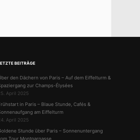
LETZTE BEITRÄGE
Über den Dächern von Paris – Auf dem Eiffelturm &
Spaziergang zur Champs-Élysées
5. April 2025
rühstart in Paris – Blaue Stunde, Cafés &
Sonnenaufgang am Eiffelturm
4. April 2025
Goldene Stunde über Paris – Sonnenuntergang
vom Tour Montparnasse