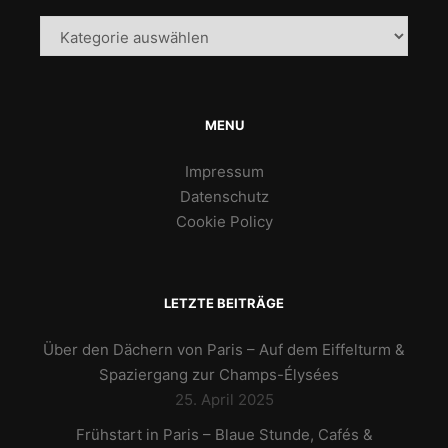
Kategorien
MENU
Impressum
Datenschutz
Cookie Policy
LETZTE BEITRÄGE
Über den Dächern von Paris – Auf dem Eiffelturm &
Spaziergang zur Champs-Élysées
25. April 2025
Frühstart in Paris – Blaue Stunde, Cafés &