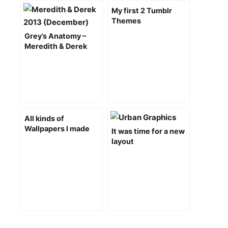
My first 2 Tumblr
Themes
Grey’s Anatomy –
Meredith & Derek
Calendar 2013
All kinds of
Wallpapers I made
It was time for a new
over the years
layout