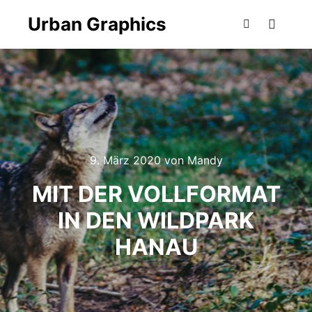
Urban Graphics
Hauptm
Suchen
9. März 2020
von
Mandy
MIT DER VOLLFORMAT
IN DEN WILDPARK
HANAU