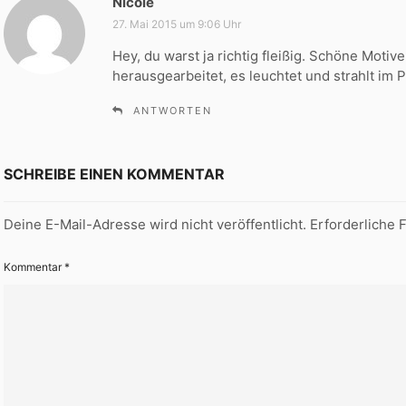
Nicole
s
a
27. Mai 2015 um 9:06 Uhr
g
Hey, du warst ja richtig fleißig. Schöne Moti
t
herausgearbeitet, es leuchtet und strahlt im 
:
ANTWORTEN
SCHREIBE EINEN KOMMENTAR
Deine E-Mail-Adresse wird nicht veröffentlicht.
Erforderliche 
Kommentar
*