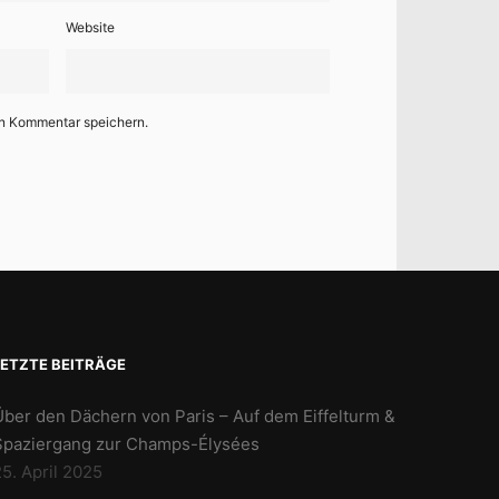
Website
en Kommentar speichern.
LETZTE BEITRÄGE
Über den Dächern von Paris – Auf dem Eiffelturm &
Spaziergang zur Champs-Élysées
5. April 2025