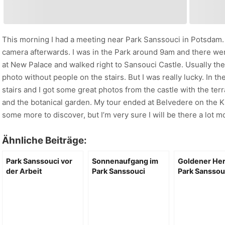
This morning I had a meeting near Park Sanssouci in Potsdam. 
camera afterwards. I was in the Park around 9am and there wer
at New Palace and walked right to Sansouci Castle. Usually the
photo without people on the stairs. But I was really lucky. In t
stairs and I got some great photos from the castle with the terra
and the botanical garden. My tour ended at Belvedere on the Klau
some more to discover, but I’m very sure I will be there a lot mo
Ähnliche Beiträge:
Park Sanssouci vor
Sonnenaufgang im
Goldener Her
der Arbeit
Park Sanssouci
Park Sanssou