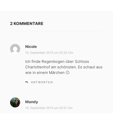
2 KOMMENTARE
Nicole
s
a
16. September 2015 um 20:20 Uhr
g
Ich finde Regenbogen über Schloss
t
Charlottenhof am schönsten. Es schaut aus
:
wie in einem Märchen 🙂
ANTWORTEN
s
Mandy
a
16. September 2015 um 20:51 Uhr
g