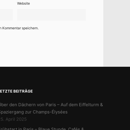
Website
en Kommentar speichern.
LETZTE BEITRÄGE
Über den Dächern von Paris – Auf dem Eiffelturm &
Spaziergang zur Champs-Élysées
5. April 2025
rühstart in Paris – Blaue Stunde, Cafés &