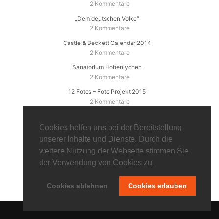
2 Kommentare
„Dem deutschen Volke“
2 Kommentare
Castle & Beckett Calendar 2014
2 Kommentare
Sanatorium Hohenlychen
2 Kommentare
12 Fotos – Foto Projekt 2015
2 Kommentare
Tulpen im Britzer Garten (Part 1)
2 Kommentare
Cookies helfen uns bei der Bereitstellung
unserer Inhalte und Dienste. Durch die
weitere Nutzung der Webseite stimmen Sie
LOST PLACES FOTOTOUREN
der Verwendung von Cookies zu.
Cookies ablehnen
Cookies erlauben