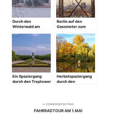
Durch den
Berlin auf den
Winterwald am
Gasometer zum
Wannsee
Sonnenuntergang
Ein Spaziergang
Herbstspaziergang
durch den Treptower
durch den
Park
Schloßpark in Berlin
Lichterfelde
VORHERIGER BEITRAG
FAHRRADTOUR AM 1. MAI